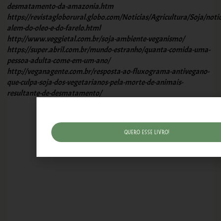
desmatamento-da-amazonia.htm
https://revistagloborural.globo.com/Noticias/Agricultura/Soja/noti
alem-do-oleo-e-do-farelo.html
http://www.veggietal.com.br/soja-ambiente-veganismo/
https://super.abril.com.br/mundo-estranho/quanta-comida-uma-
pessoa-adulta-come-em-um-ano/
http://veganagente.com.br/resposta-ao-fluxograma-antivegano-
que-culpa-soja-dos-vegetarianos-pela-morte-de-animais-
resultante-de-desmatamento/
Quero esse livro!