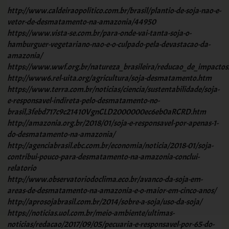
http://www.caldeiraopolitico.com.br/brasil/plantio-de-soja-nao-e-
vetor-de-desmatamento-na-amazonia/44950
https://www.vista-se.com.br/para-onde-vai-tanta-soja-o-
hamburguer-vegetariano-nao-e-o-culpado-pela-devastacao-da-
amazonia/
https://www.wwf.org.br/natureza_brasileira/reducao_de_impactos2
http://www6.rel-uita.org/agricultura/soja-desmatamento.htm
https://www.terra.com.br/noticias/ciencia/sustentabilidade/soja-
e-responsavel-indireta-pelo-desmatamento-no-
brasil,3febd717c9c21410VgnCLD2000000ec6eb0aRCRD.htm
http://amazonia.org.br/2018/01/soja-e-responsavel-por-apenas-1-
do-desmatamento-na-amazonia/
http://agenciabrasil.ebc.com.br/economia/noticia/2018-01/soja-
contribui-pouco-para-desmatamento-na-amazonia-conclui-
relatorio
http://www.observatoriodoclima.eco.br/avanco-da-soja-em-
areas-de-desmatamento-na-amazonia-e-o-maior-em-cinco-anos/
http://aprosojabrasil.com.br/2014/sobre-a-soja/uso-da-soja/
https://noticias.uol.com.br/meio-ambiente/ultimas-
noticias/redacao/2017/09/05/pecuaria-e-responsavel-por-65-do-