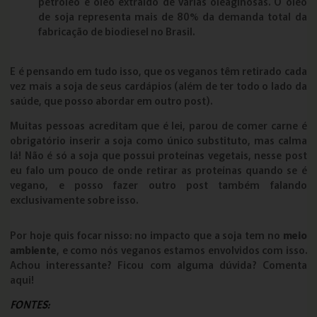
petróleo e óleo extraído de várias oleaginosas. O óleo
de soja representa mais de 80% da demanda total da
fabricação de biodiesel no Brasil.
E é pensando em tudo isso, que os veganos têm retirado cada
vez mais a soja de seus cardápios (além de ter todo o lado da
saúde, que posso abordar em outro post).
Muitas pessoas acreditam que é lei, parou de comer carne é
obrigatório inserir a soja como único substituto, mas calma
lá! Não é só a soja que possui proteínas vegetais, nesse post
eu falo um pouco de onde retirar as proteínas quando se é
vegano, e posso fazer outro post também falando
exclusivamente sobre isso.
Por hoje quis focar nisso: no impacto que a soja tem no
meio
ambiente
, e como nós veganos estamos envolvidos com isso.
Achou interessante? Ficou com alguma dúvida? Comenta
aqui!
FONTES: