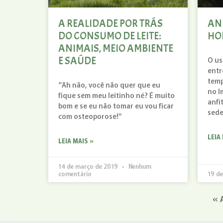
A REALIDADE POR TRÁS
AN
DO CONSUMO DE LEITE:
HO
ANIMAIS, MEIO AMBIENTE
E SAÚDE
O us
entr
temp
“Ah não, você não quer que eu
no I
fique sem meu leitinho né? É muito
anfi
bom e se eu não tomar eu vou ficar
sede
com osteoporose!”
LEIA
LEIA MAIS »
14 de março de 2019
Nenhum
comentário
19 de
« 