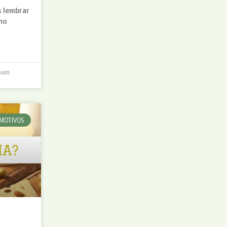
s lembrar
mo
hum
MOTIVOS