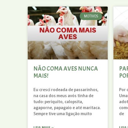
MOTIVOS
NÃO COMA AVES NUNCA
PA
MAIS!
PO
Eu cresci rodeada de passarinhos,
Por 
na casa dos meus avós tinha de
Uma 
tudo: periquito, calopsita,
adot
agaporne, papagaio e até maritaca.
come
Sempre tive uma ligação muito
de
LEIA MAIS »
LEIA