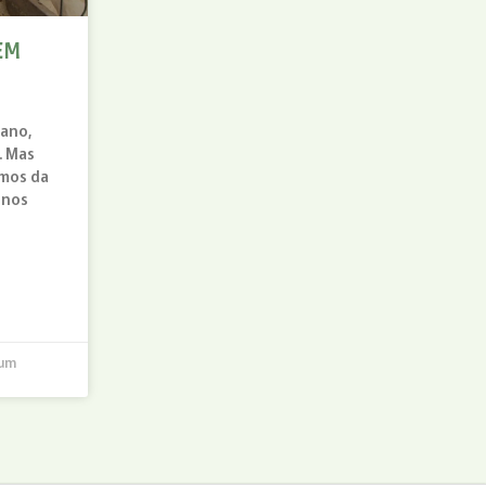
EM
iano,
. Mas
rmos da
 nos
um