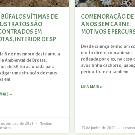
 BÚFALOS VÍTIMAS DE
COMEMORAÇÃO DE 
US TRATOS SÃO
ANOS SEM CARNE:
CONTRADOS EM
MOTIVOS E PERCUR
TAS, INTERIOR DE SP
Desde criança tenho um c
muito direto com animais, 
ia 6 de novembro deste ano, a
rodeada por eles, na casa
cia Ambiental de Brotas,
avós tinha cachorro, papa
rior de SP, foi acionada para
periquito.. e eu também
stigar uma situação de maus
os em
LEIA MAIS »
 MAIS »
e novembro de 2021
Nenhum
ntário
23 de junho de 2020
1 come