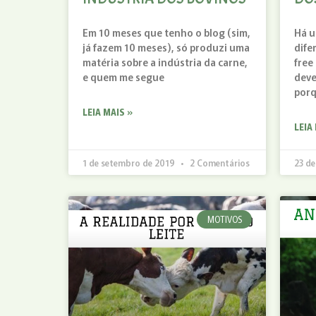
Em 10 meses que tenho o blog (sim,
Há u
já fazem 10 meses), só produzi uma
dife
matéria sobre a indústria da carne,
free
e quem me segue
deve
por
LEIA MAIS »
LEIA
1 de setembro de 2019
2 Comentários
23 d
MOTIVOS