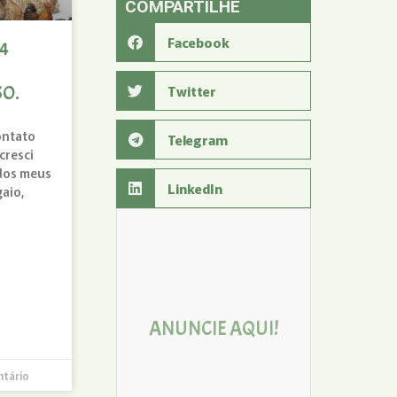
COMPARTILHE
Facebook
4
Twitter
SO.
ontato
Telegram
cresci
 dos meus
LinkedIn
gaio,
Entre em
ANUNCIE AQUI!
contato
ntário