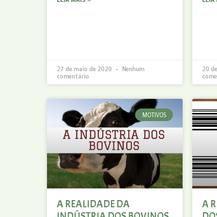
27 de maio de 2020
Nenhum
20 d
comentário
come
MOTIVOS
A REALIDADE DA
A 
INDÚSTRIA DOS BOVINOS
DO