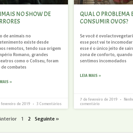
IMAIS NO SHOW DE
QUAL O PROBLEMA 
RRORES
CONSUMIR OVOS?
o de animais no
Se você é ovolactovegetar
etenimento existe desde
esse post vai te incomodar
os remotos, tendo sua origem
esse é o único jeito de sai
mpério Romano, grandes
zona de conforto, quando
teatros como o Coliseu, foram
sentimos incomodados
 de combates
LEIA MAIS »
 MAIS »
7 de fevereiro de 2019
Nenh
 fevereiro de 2019
3 Comentários
comentário
Anterior
1
2
Seguinte »