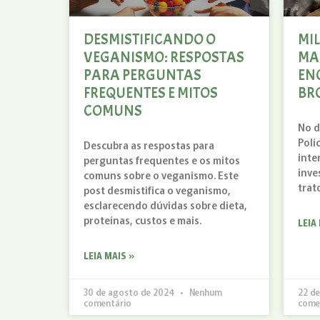
DESMISTIFICANDO O
MIL
VEGANISMO: RESPOSTAS
MA
PARA PERGUNTAS
EN
FREQUENTES E MITOS
BRO
COMUNS
No d
Polí
Descubra as respostas para
inte
perguntas frequentes e os mitos
inve
comuns sobre o veganismo. Este
trat
post desmistifica o veganismo,
esclarecendo dúvidas sobre dieta,
proteínas, custos e mais.
LEIA
LEIA MAIS »
30 de agosto de 2024
Nenhum
22 d
comentário
come