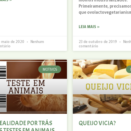
Primeiramente, precisamo
que ovolactovegetarianis
LEIA MAIS »
e maio de 2020
Nenhum
23 de outubro de 2019
Nen
ntário
comentário
MOTIVOS
REALIDADE POR TRÁS
QUEIJO VICIA?
S TESTES EM ANIMAIS