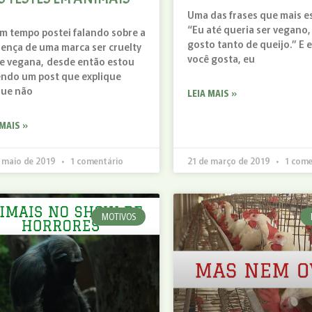
Uma das frases que mais es
“Eu até queria ser vegano,
m tempo postei falando sobre a
gosto tanto de queijo.” E 
rença de uma marca ser cruelty
você gosta, eu
 e vegana, desde então estou
ndo um post que explique
que não
LEIA MAIS »
 MAIS »
e maio de 2019
1 comentário
21 de março de 2019
1 come
MOTIVOS