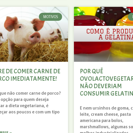
MOTIVOS
RE DE COMER CARNE DE
POR QUÊ
RCO IMEDIATAMENTE!
OVOLACTOVEGETA
NÃO DEVERIAM
CONSUMIR GELATI
que não comer carne de porco?
opção para quem deseja
ar a dieta vegetariana, é
E nem ursinhos de goma, 
çar aos poucos e com um tipo
leite, cream cheese, pasta
americana para bolos,
marshmallows, algumas so
molhos industrializados.
 MAIS »