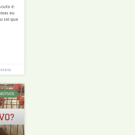
cuto é:
 mas eu
eu sei que
ntário
MOTIVOS