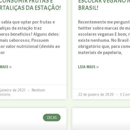
 CONSUMIR FRUTAS E
ESCOLAR VEGANO 
RTALIÇAS DA ESTAÇÃO!
BRASIL!
 sabia que optar por frutas e
Recentemente me pergunt
aliças da estação traz
twitter sobre marcas de ma
eros benefícios? Alguns deles:
escolares veganas E bom, 
mais saborosos; Possuem
existe nenhuma. No Brasil 
or valor nutricional (devido ao
obrigatório que, para come
hor
materiais de papelaria,
 MAIS »
LEIA MAIS »
 janeiro de 2021
Nenhum
ntário
22 de janeiro de 2020
5 Com
DICAS