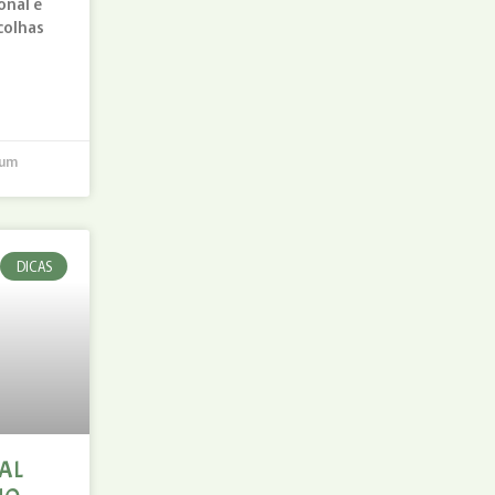
onal e
colhas
um
DICAS
AL