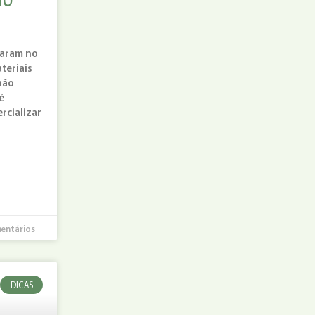
NO
aram no
teriais
não
é
rcializar
entários
DICAS