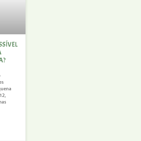
SSÍVEL
A
A?
o
es
quena
12,
mas