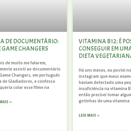
CA DE DOCUMENTÁRIO:
VITAMINA B12: É PO
E GAME CHANGERS
CONSEGUIR EM UM
DIETA VEGETARIAN
is de muito me falarem,
lmente assisti ao documentário
Há uns meses, eu postei n
Game Changers, em português
instagram que meus exam
a de Gladiadores, e confesso
haviam detectado uma pe
queria colar esse filme na
insuficiência na vitamina B
então precisei tomar algu
gotinhas de uma vitamina
 MAIS »
LEIA MAIS »