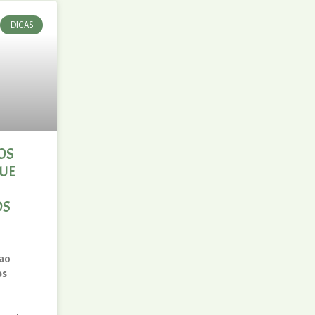
DICAS
OS
QUE
OS
 ao
os