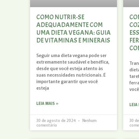
COMO NUTRIR-SE
CO
ADEQUADAMENTE COM
CO
UMA DIETA VEGANA: GUIA
ESS
DE VITAMINAS E MINERAIS
FE
CO
Seguir uma dieta vegana pode ser
extremamente saudável e benéfica,
Tran
desde que você esteja atento às
diet
suas necessidades nutricionais. É
tare
importante garantir que você
ferr
esteja
você
LEIA MAIS »
LEIA
30 de agosto de 2024
Nenhum
30 d
comentário
come