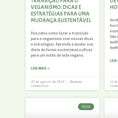
TRANSIÇÃO PARA O
DE
VEGANISMO: DICAS E
HO
ESTRATÉGIAS PARA UMA
MUDANÇA SUSTENTÁVEL
Você
hort
inúm
Descubra como fazer a transição
São 
para o veganismo com nossas dicas
melh
e estratégias. Aprenda a mudar sua
mel
dieta de forma sustentável e eficaz
para um estilo de vida vegano.
LEIA
LEIA MAIS »
29 de agosto de 2024
Nenhum
13 de
comentário
come
DICAS