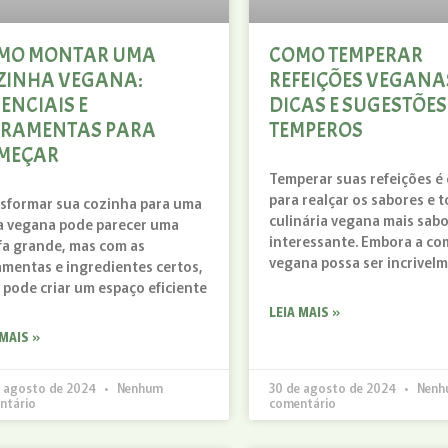
MO MONTAR UMA
COMO TEMPERAR
ZINHA VEGANA:
REFEIÇÕES VEGANA
ENCIAIS E
DICAS E SUGESTÕES
RRAMENTAS PARA
TEMPEROS
MEÇAR
Temperar suas refeições é 
para realçar os sabores e t
sformar sua cozinha para uma
culinária vegana mais sab
a vegana pode parecer uma
interessante. Embora a co
fa grande, mas com as
vegana possa ser incrivel
amentas e ingredientes certos,
 pode criar um espaço eficiente
LEIA MAIS »
 MAIS »
e agosto de 2024
Nenhum
30 de agosto de 2024
Nenh
ntário
comentário