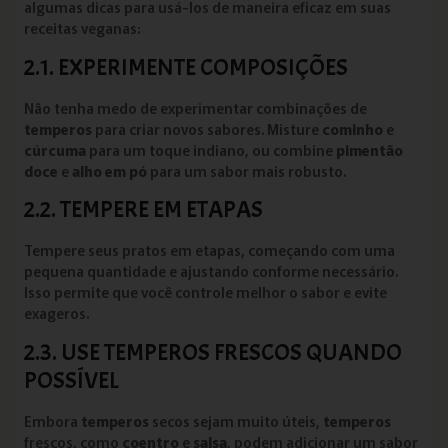
algumas dicas para usá-los de maneira eficaz em suas
receitas veganas:
2.1. EXPERIMENTE COMPOSIÇÕES
Não tenha medo de experimentar combinações de
temperos
para criar novos sabores. Misture
cominho
e
cúrcuma
para um toque indiano, ou combine
pimentão
doce
e
alho em pó
para um sabor mais robusto.
2.2. TEMPERE EM ETAPAS
Tempere seus pratos em etapas, começando com uma
pequena quantidade e ajustando conforme necessário.
Isso permite que você controle melhor o sabor e evite
exageros.
2.3. USE TEMPEROS FRESCOS QUANDO
POSSÍVEL
Embora
temperos
secos sejam muito úteis,
temperos
frescos, como
coentro
e
salsa
, podem adicionar um sabor