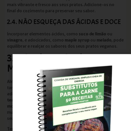
mais vibrante e fresco aos seus pratos. Adicione-os no
final do cozimento para preservar seu sabor.
2.4. NÃO ESQUEÇA DAS ÁCIDAS E DOCE
Incorporar elementos ácidos, como
suco de limão
ou
vinagre
, e adocicados, como
maple syrup
ou
melado
, pode
equilibrar e realçar os sabores dos seus pratos veganos.
3. Criando Marinadas e
Molhos Deliciosos
Além de temperar alimentos durante o preparo, você
também pode criar marinadas e molhos saborosos para
adicionar um toque extra às suas refeições. Misture seus
temperos
favoritos com ingredientes líquidos, como
molho de soja
,
vinagre
e
óleo de gergelim
, para fazer
marinadas saborosas que irão intensificar o sabor dos
seus pratos veganos.
Temperar suas refeições veganas é uma maneira divertida