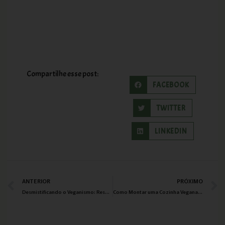
Compartilhe esse post:
FACEBOOK
TWITTER
LINKEDIN
ANTERIOR
PRÓXIMO
Desmistificando o Veganismo: Respostas para Perguntas Frequentes e Mitos Comuns
Como Montar uma Cozinha Vegana: Essenciais e Ferramentas para Começar