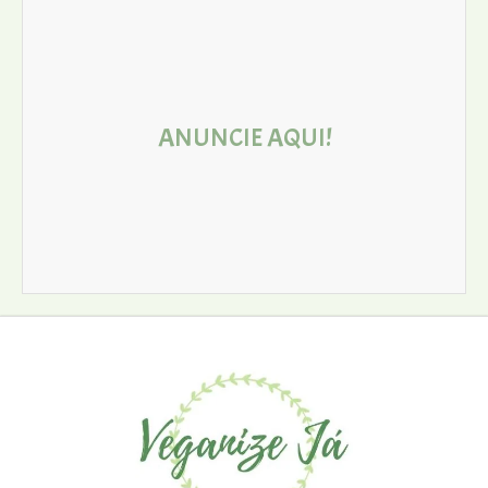
ANUNCIE AQUI!
Entre em contato