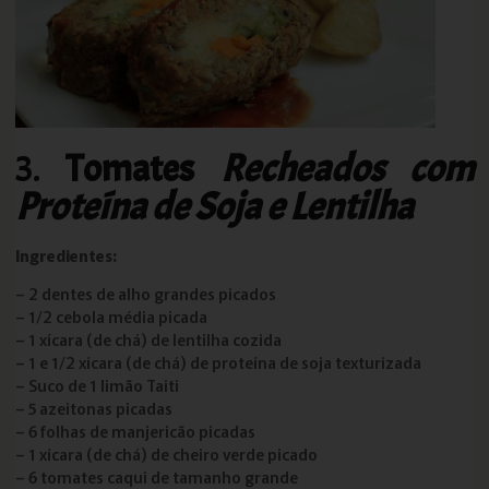
3.
Tomates
Recheados com
Proteína de Soja e Lentilha
Ingredientes:
– 2 dentes de alho grandes picados
– 1/2 cebola média picada
– 1 xícara (de chá) de lentilha cozida
– 1 e 1/2 xícara (de chá) de proteína de soja texturizada
– Suco de 1 limão Taiti
– 5 azeitonas picadas
– 6 folhas de manjericão picadas
– 1 xícara (de chá) de cheiro verde picado
– 6 tomates caqui de tamanho grande