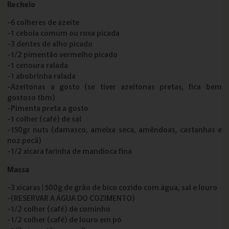
Recheio
-6 colheres de azeite
-1 cebola comum ou roxa picada
-3 dentes de alho picado
-1/2 pimentão vermelho picado
-1 cenoura ralada
-1 abobrinha ralada
-Azeitonas a gosto (se tiver azeitonas pretas, fica bem
gostoso tbm)
-Pimenta preta a gosto
-1 colher (café) de sal
-150gr nuts (damasco, ameixa seca, amêndoas, castanhas e
noz pecã)
-1/2 xícara farinha de mandioca fina
Massa
-3 xícaras | 500g de grão de bico cozido com água, sal e louro
-(RESERVAR A ÁGUA DO COZIMENTO)
-1/2 colher (café) de cominho
-1/2 colher (café) de louro em pó