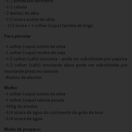
-1/2 pimentão vermelho
-1/2 cebola
-2 dentes de alho
-1/2 xícara azeite de oliva
– 1/2 xícara + 1 colher (sopa) farinha de trigo
Para pincelar
-1 colher (sopa) azeite de oliva
-1 colher (sopa) molho de soja
-1/2 colher (café) cúrcuma – pode ser substituído por páprica
-1/2 colher (café) mostarda dijon pode ser substituída por
mostarda preta ou comum
-Ramos de alecrim
Molho
-1 colher (sopa) azeite de oliva
-1 colher (sopa) cebola picada
-100g de ameixa
-3/4 xícara de água do cozimento do grão de bico
-3/4 xícara de água
Modo de preparo: