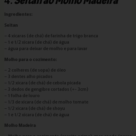
4.
Seitan ao Molho Madeira
Ingredientes:
Seitan
– 4 xícaras (de chá) de farinha de trigo branca
– 1 e 1/2 xícara (de chá) de água
– água para deixar de molho e para lavar
Molho para o cozimento:
– 2 colheres (de sopa) de óleo
– 3 dentes alho picados
– 1/2 xícara (de chá) de cebola picada
– 3 dedos de gengibre cortados (+- 3cm)
– 1 folha de louro
– 1/3 de xícara (de chá) de molho tomate
– 1/2 xícara (de chá) de shoyu
– 1 e 1/2 xícara (de chá) de água
Molho Madeira
– Molho para o cozimento (receita acima), mas coado (passe