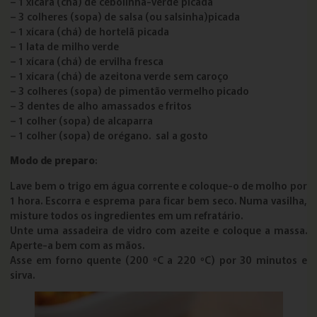
– 1 xícara (chá) de cebolinha-verde picada
– 3 colheres (sopa) de salsa (ou salsinha)picada
– 1 xícara (chá) de hortelã picada
– 1 lata de milho verde
– 1 xícara (chá) de ervilha fresca
– 1 xícara (chá) de azeitona verde sem caroço
– 3 colheres (sopa) de pimentão vermelho picado
– 3 dentes de alho amassados e fritos
– 1 colher (sopa) de alcaparra
– 1 colher (sopa) de orégano. sal a gosto
Modo de preparo
:
Lave bem o trigo em água corrente e coloque-o de molho por
1 hora. Escorra e esprema para ficar bem seco. Numa vasilha,
misture todos os ingredientes em um refratário.
Unte uma assadeira de vidro com azeite e coloque a massa.
Aperte-a bem com as mãos.
Asse em forno quente (200 ºC a 220 ºC) por 30 minutos e
sirva.