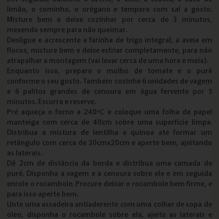
limão, o cominho, o orégano e tempere com sal a gosto.
Misture bem e deixe cozinhar por cerca de 3 minutos,
mexendo sempre para não queimar.
Desligue e acrescente a farinha de trigo integral, a aveia em
flocos, misture bem e deixe esfriar completamente, para não
atrapalhar a montagem (vai levar cerca de uma hora e meia).
Enquanto isso, prepare o molho de tomate e o purê
conforme o seu gosto. Também cozinhe 6 unidades de vagem
e 6 palitos grandes de cenoura em água fervente por 5
minutos. Escorra e reserve.
Pré aqueça o forno a 240ºC e coloque uma folha de papel
manteiga com cerca de 40cm sobre uma superfície limpa.
Distribua a mistura de lentilha e quinoa até formar um
retângulo com cerca de 30cmx20cm e aperte bem, ajeitando
as laterais.
Dê 2cm de distância da borda e distribua uma camada de
purê. Disponha a vagem e a cenoura sobre ele e em seguida
enrole o rocambole. Procure deixar o rocambole bem firme, e
para isso aperte bem.
Unte uma assadeira antiaderente com uma colher de sopa de
óleo, disponha o rocambole sobre ela, ajeite as laterais e