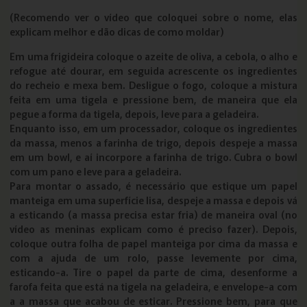
(Recomendo ver o vídeo que coloquei sobre o nome, elas
explicam melhor e dão dicas de como moldar)
Em uma frigideira coloque o azeite de oliva, a cebola, o alho e
refogue até dourar, em seguida acrescente os ingredientes
do recheio e mexa bem. Desligue o fogo, coloque a mistura
feita em uma tigela e pressione bem, de maneira que ela
pegue a forma da tigela, depois, leve para a geladeira.
Enquanto isso, em um processador, coloque os ingredientes
da massa, menos a farinha de trigo, depois despeje a massa
em um bowl, e aí incorpore a farinha de trigo. Cubra o bowl
com um pano e leve para a geladeira.
Para montar o assado, é necessário que estique um papel
manteiga em uma superfície lisa, despeje a massa e depois vá
a esticando (a massa precisa estar fria) de maneira oval (no
vídeo as meninas explicam como é preciso fazer). Depois,
coloque outra folha de papel manteiga por cima da massa e
com a ajuda de um rolo, passe levemente por cima,
esticando-a. Tire o papel da parte de cima, desenforme a
farofa feita que está na tigela na geladeira, e envelope-a com
a a massa que acabou de esticar. Pressione bem, para que