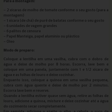
Para a montagem:
– 2 xícaras de molho de tomate conforme o seu gosto (para a
montagem)
– 1 xícara (de chá) de purê de batatas conforme o seu gosto
– 6 unidades de vagem grandes
– 6 palitos de cenoura
– Papel Manteiga, papel alumínio ou plástico
– Óleo
Modo de preparo:
Coloque a lentilha em uma vasilha, cubra com o dobro de
água e deixe de molho por 8 horas. Escorra, lave bem e
coloque em uma panela, juntamente com 1 e 1/2 xícara de
água e as folhas de louro e deixe cozinhar.
Enquanto isso, coloque a quinoa em uma vasilha pequena,
cubra com água quente e deixe de molho por 2 minutos.
Escorra lave bem e reserve.
Quando a lentilha estiver quase sem água, retire as folhas de
louro, adicione a quinoa, misture e deixe cozinhar até a água
do cozimento secar completamente.
Em seguida, adicione o azeite, o alho, a cebola, o suco de