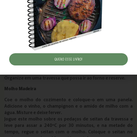
refogue o alho e a cebola até ficarem dourados. Adicione o
gengibre picado, o molho de tomate, o shoyu, a água e a
folha de louro e deixe ferver. Quando estiver fervendo,
coloque o seitan, jogue um pouco do caldo sobre ele e tampe.
Deixe cozinhar por 20 minutos depois que pegar pressão e
desligue.
Coloque o seitan com o caldo em uma vasilha, tampe e deixe
marinando na geladeira por 8 horas. Para absorver melhor o
molho, faça alguns furinhos nele. Retire o seitan do molho e
corte-o em pedaços.
Quero esse livro!
Em uma frigideira com cerca de 2 colheres de sopa de óleo,
frite estes pedaços de seitan até ficarem douradinhos.
Organize em uma travessa que possa ir ao forno e reserve.
Molho Madeira
Coe o molho do cozimento e coloque-o em uma panela.
Adicione o vinho, o champignon e o amido de milho com a
água. Misture e deixe ferver.
Jogue este molho sobre os pedaços de seitan da travessa e
leve para assar a 240ºC por 30 minutos, e na metade do
tempo, regue o seitan com o molho. Coloque o seitan no