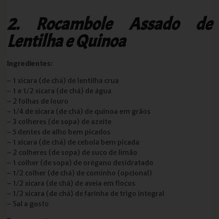
2. Rocambole Assado de
Lentilha e Quinoa
Ingredientes:
– 1 xícara (de chá) de lentilha crua
– 1 e 1/2 xícara (de chá) de água
– 2 folhas de louro
– 1/4 de xícara (de chá) de quinoa em grãos
– 3 colheres (de sopa) de azeite
– 5 dentes de alho bem picados
– 1 xícara (de chá) de cebola bem picada
– 2 colheres (de sopa) de suco de limão
– 1 colher (de sopa) de orégano desidratado
– 1/2 colher (de chá) de cominho (opcional)
– 1/2 xícara (de chá) de aveia em flocos
– 1/2 xícara (de chá) de farinha de trigo integral
– Sal a gosto