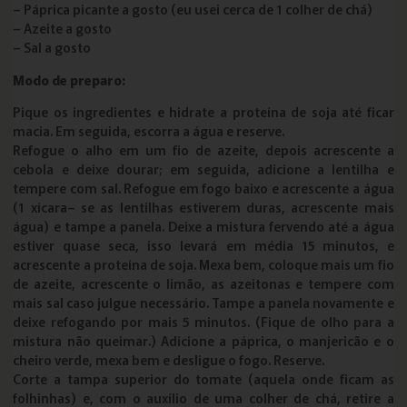
– Páprica picante a gosto (eu usei cerca de 1 colher de chá)
– Azeite a gosto
– Sal a gosto
Modo de preparo:
Pique os ingredientes e hidrate a proteína de soja até ficar
macia. Em seguida, escorra a água e reserve.
Refogue o alho em um fio de azeite, depois acrescente a
cebola e deixe dourar; em seguida, adicione a lentilha e
tempere com sal. Refogue em fogo baixo e acrescente a água
(1 xícara– se as lentilhas estiverem duras, acrescente mais
água) e tampe a panela. Deixe a mistura fervendo até a água
estiver quase seca, isso levará em média 15 minutos, e
acrescente a proteína de soja. Mexa bem, coloque mais um fio
de azeite, acrescente o limão, as azeitonas e tempere com
mais sal caso julgue necessário. Tampe a panela novamente e
deixe refogando por mais 5 minutos. (Fique de olho para a
mistura não queimar.) Adicione a páprica, o manjericão e o
cheiro verde, mexa bem e desligue o fogo. Reserve.
Corte a tampa superior do tomate (aquela onde ficam as
folhinhas) e, com o auxílio de uma colher de chá, retire a