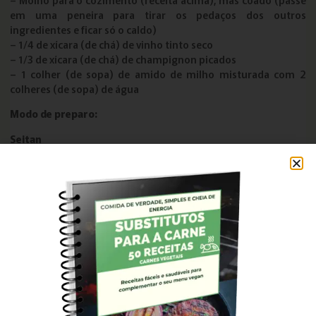
em uma peneira para tirar os pedaços dos outros
ingredientes e ficar só o caldo)
– 1/4 de xícara (de chá) de vinho tinto seco
– 1/3 de xícara (de chá) de champignon picados
– 1 colher (de sopa) de amido de milho misturada com 2
colheres (de sopa) de água
Modo de preparo:
Seitan
Coloque a farinha de trigo e a água em uma vasilha e sove por
10 minutos, até obter uma mistura homogênea. Faça uma
bolinha com a massa, cubra com água e deixe de molho por 8
horas. Passado este tempo, coloque esta massa em um
escorredor (sobre uma bacia também), e lave até a água sair
transparente. (Veja o vídeo). Deixe o seitan no escorredor,
enquanto isso prepare o molho.
Molho para o cozimento
Em uma panela de pressão, em fogo médio, coloque o óleo e