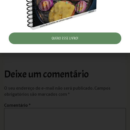
TWITTER
LINKEDIN
Quero esse livro!
ANTERIOR
PRÓXIMO
Hambúrgueres de Feijão Preto: Uma Receita Vegana Saborosa e Fácil de Fazer
Fazendeiro é condenado por abandono de búfalas no interior paulista
Deixe um comentário
O seu endereço de e-mail não será publicado.
Campos
obrigatórios são marcados com
*
Comentário
*