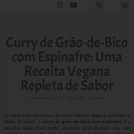
Curry de Grão-de-Bico
com Espinafre: Uma
Receita Vegana
Repleta de Sabor
setembro 6, 2024
4:49 pm
Receitas
Se você está em busca de uma refeição vegana nutritiva e
cheia de sabor, o
curry de grão-de-bico com espinafre
é a
escolha ideal. Este prato combina grão-de-bico rico em
proteínas com a frescura do espinafre, criando uma refeição