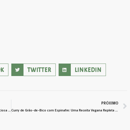
OK
TWITTER
LINKEDIN
PRÓXIMO
Tacos de Lentilha com Guacamole: Uma Refeição Vegana Deliciosa e Nutritiva
Curry de Grão-de-Bico com Espinafre: Uma Receita Vegana Repleta de Sabor