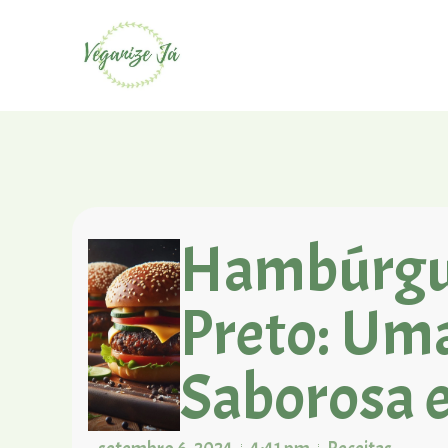
Hambúrgue
Preto: Um
Saborosa e