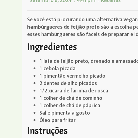
setembro 6, 2024
4:41 pm
Receitas
Se você está procurando uma alternativa vegana
hambúrgueres de feijão preto
são a escolha pe
esses hambúrgueres são fáceis de preparar e id
Ingredientes
1 lata de feijão preto, drenado e amassad
1 cebola picada
1 pimentão vermelho picado
2 dentes de alho picados
1/2 xícara de farinha de rosca
1 colher de chá de cominho
1 colher de chá de páprica
Sal e pimenta a gosto
Óleo para fritar
Instruções