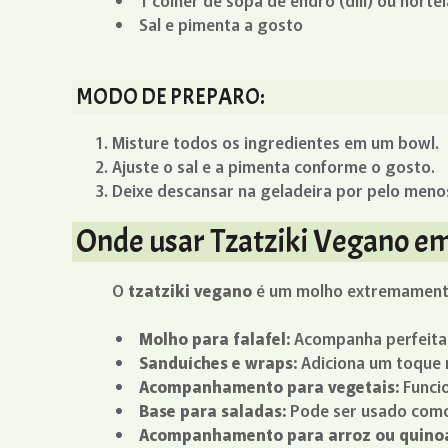
1 colher de sopa de endro (dill) ou horte
Sal e pimenta a gosto
MODO DE PREPARO:
Misture todos os ingredientes em um bowl.
Ajuste o sal e a pimenta conforme o gosto.
Deixe descansar na geladeira por pelo menos
Onde usar Tzatziki Vegano em
O
tzatziki vegano
é um molho extremamente v
Molho para falafel:
Acompanha perfeitam
Sanduíches e wraps:
Adiciona um toque 
Acompanhamento para vegetais:
Funcio
Base para saladas:
Pode ser usado como
Acompanhamento para arroz ou quino