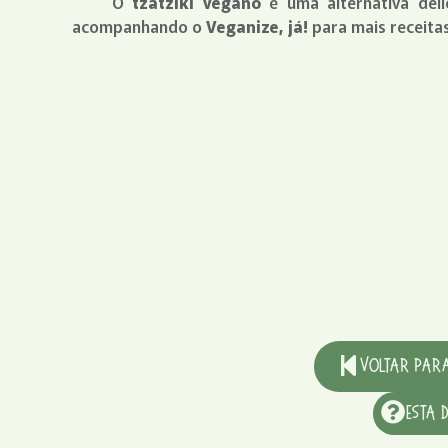
O
tzatziki vegano
é uma alternativa deli
acompanhando o
Veganize, já!
para mais receita
Voltar para
Esta 