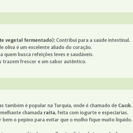
rte vegetal fermentado):
Contribui para a saúde intestinal.
e oliva é um excelente aliado do coração.
 quem busca refeições leves e saudáveis.
as trazem frescor e um sabor autêntico.
 mas também é popular na Turquia, onde é chamado de
Cacık
.
 semelhante chamada
raita
, feita com iogurte e especiarias.
 bem o pepino para evitar que o molho fique muito líquido.