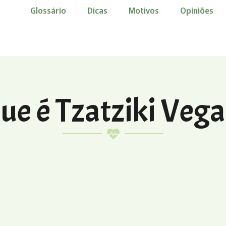
Glossário
Dicas
Motivos
Opiniões
ue é Tzatziki Veg