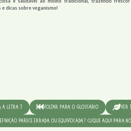
ciosa e saudável ao molho tradicional, trazendo fresco
s e dicas sobre veganismo!
 a Letra T
Voltar para o Glossário
Ver 
definição parece errada ou equivocada? Clique aqui para no