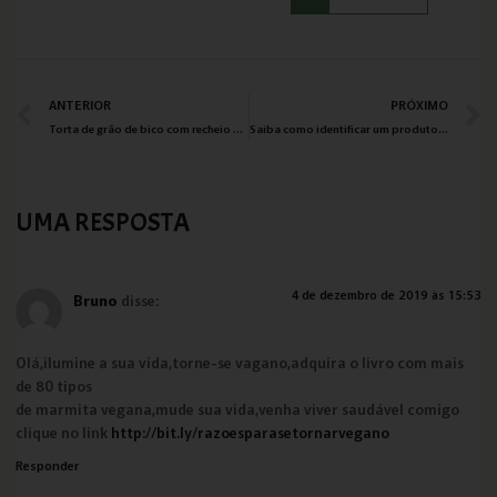
ANTERIOR
PRÓXIMO
Torta de grão de bico com recheio de guacamole
Saiba como identificar um produto vegano pela embalagem
UMA RESPOSTA
4 de dezembro de 2019 às 15:53
Bruno
disse:
Olá,ilumine a sua vida,torne-se vagano,adquira o livro com mais
de 80 tipos
de marmita vegana,mude sua vida,venha viver saudável comigo
clique no link
http://bit.ly/razoesparasetornarvegano
Responder