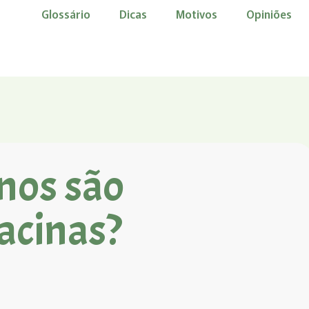
Glossário
Dicas
Motivos
Opiniões
nos são
acinas?