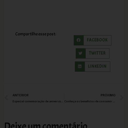
Compartilhe esse post:
FACEBOOK
TWITTER
LINKEDIN
ANTERIOR
PRÓXIMO
Especial comemoração de aniversário do Harry Potter – bolo do Harry na versão vegana
Conheça os benefícios de consumir frutas e hortaliças da estação!
Deixe um comentário