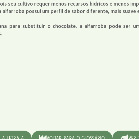
pois seu cultivo requer menos recursos hídricos e menos im
 alfarroba possui um perfil de sabor diferente, mais suav
na para substituir o chocolate, a alfarroba pode ser u
.
 a Letra A
Voltar para o Glossário
Ver 