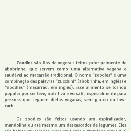
Zoodles
são fios de vegetais feitos principalmente de
abobrinha, que servem como uma alternativa vegana e
saudável ao macarrão tradicional. O nome “zoodles” é uma
combinação das palavras “zucchini” (abobrinha, em inglês) e
“noodles” (macarrão, em inglês). Esse alimento se tornou
popular por ser leve, nutritivo e versátil, especialmente para
pessoas que seguem dietas veganas, sem glúten ou low-
carb.
Os zoodles são feitos usando um espiralizador,
mandolina ou até mesmo um descascador de legumes. Eles
são baixos em calorias, ricos em fibras e vitaminas como A, C