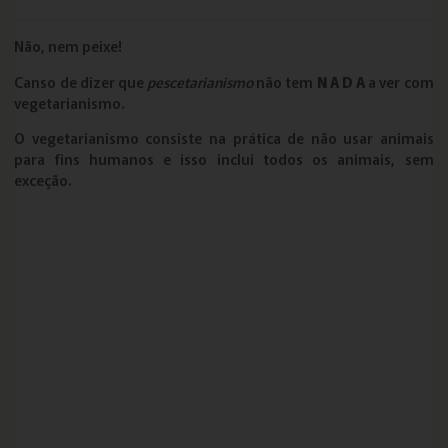
Não, nem peixe!
Canso de dizer que
pescetarianismo
não tem
N A D A
a ver com
vegetarianismo.
O vegetarianismo consiste na prática de não usar animais
para fins humanos e isso inclui todos os animais, sem
exceção.