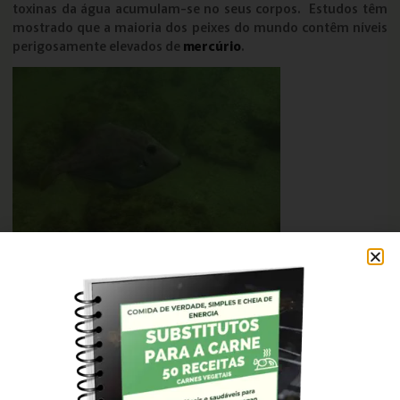
toxinas da água acumulam-se no seus corpos. Estudos têm
mostrado que a maioria dos peixes do mundo contêm níveis
perigosamente elevados de
mercúrio
.