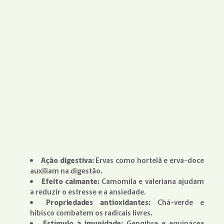
Ação digestiva:
Ervas como hortelã e erva-doce
auxiliam na digestão.
Efeito calmante:
Camomila e valeriana ajudam
a reduzir o estresse e a ansiedade.
Propriedades antioxidantes:
Chá-verde e
hibisco combatem os radicais livres.
Estímulo à imunidade:
Gengibre e equinácea