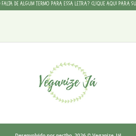
o falta de algum termo para essa letra?
Clique aqui para s
Desenvolvido por
nectho.
2026 © Veganize, Já!