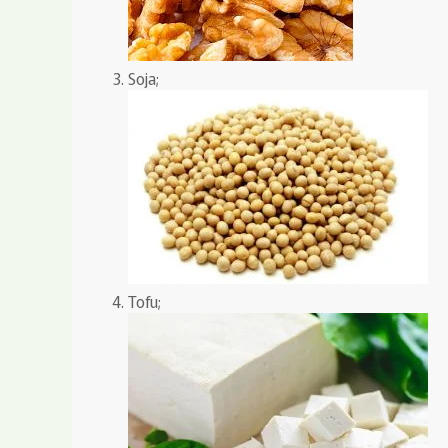
Soja;
Tofu;