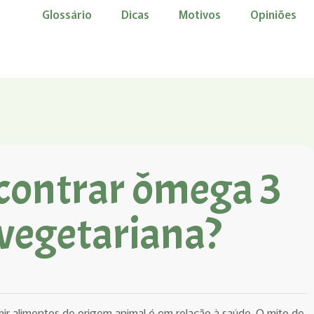
Glossário
Dicas
Motivos
Opiniões
contrar ômega 3
 vegetariana?
r alimentos de origem animal é em relação à saúde. O mito de